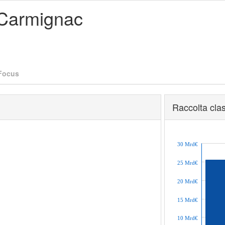
- Carmignac
Focus
Raccolta clas
30 Mrd€
25 Mrd€
20 Mrd€
15 Mrd€
10 Mrd€