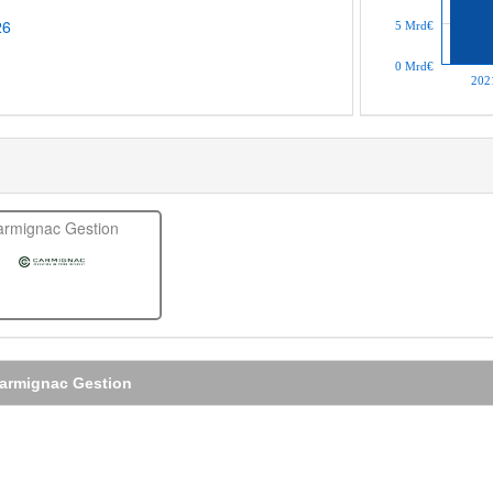
26
5 Mrd€
0 Mrd€
202
armignac Gestion
 Carmignac Gestion