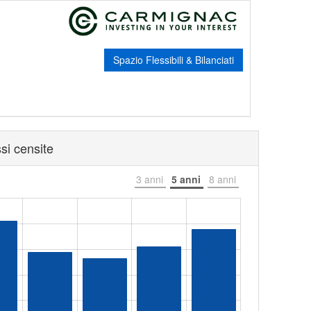
Spazio Flessibili & Bilanciati
si censite
3 anni
5 anni
8 anni