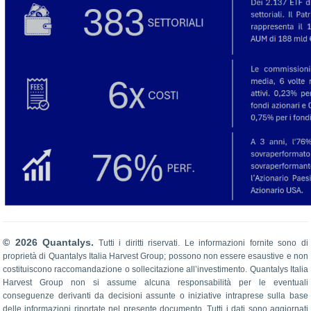
© 2026 Quantalys.
Tutti i diritti riservati. Le informazioni fornite sono di
proprietà di Quantalys Italia Harvest Group; possono non essere esaustive e non
costituiscono raccomandazione o sollecitazione all’investimento. Quantalys Italia
Harvest Group non si assume alcuna responsabilità per le eventuali
conseguenze derivanti da decisioni assunte o iniziative intraprese sulla base
delle informazioni riportate nel presente documento. Tutti i dati sono aggiornati